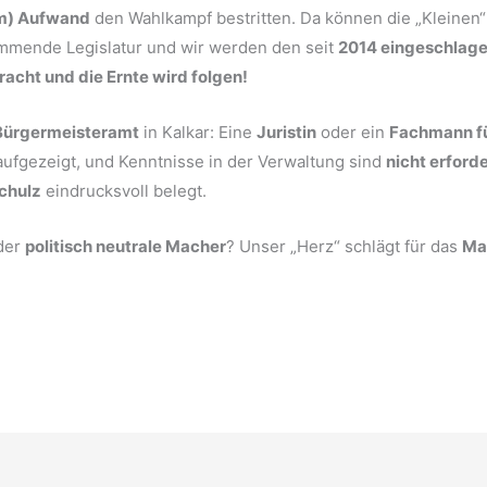
em) Aufwand
den Wahlkampf bestritten. Da können die „Kleinen“
mmende Legislatur und wir werden den seit
2014 eingeschlag
racht und die Ernte wird folgen!
Bürgermeisteramt
in Kalkar: Eine
Juristin
oder ein
Fachmann fü
aufgezeigt, und Kenntnisse in der Verwaltung sind
nicht erforde
Schulz
eindrucksvoll belegt.
der
politisch neutrale Macher
? Unser „Herz“ schlägt für das
Ma