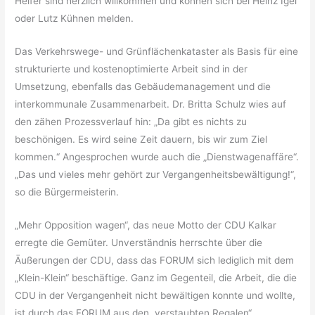
Helfer sind herzlich willkommen und können sich bei Heinz Igel
oder Lutz Kühnen melden.
Das Verkehrswege- und Grünflächenkataster als Basis für eine
strukturierte und kostenoptimierte Arbeit sind in der
Umsetzung, ebenfalls das Gebäudemanagement und die
interkommunale Zusammenarbeit. Dr. Britta Schulz wies auf
den zähen Prozessverlauf hin: „Da gibt es nichts zu
beschönigen. Es wird seine Zeit dauern, bis wir zum Ziel
kommen.“ Angesprochen wurde auch die „Dienstwagenaffäre“.
„Das und vieles mehr gehört zur Vergangenheitsbewältigung!“,
so die Bürgermeisterin.
„Mehr Opposition wagen“, das neue Motto der CDU Kalkar
erregte die Gemüter. Unverständnis herrschte über die
Äußerungen der CDU, dass das FORUM sich lediglich mit dem
„Klein-Klein“ beschäftige. Ganz im Gegenteil, die Arbeit, die die
CDU in der Vergangenheit nicht bewältigen konnte und wollte,
ist durch das FORUM aus den „verstaubten Regalen“