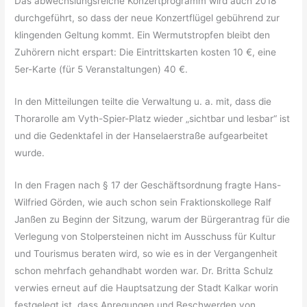
Das abwechslungsreiche Konzertprogramm wird auch 2018
durchgeführt, so dass der neue Konzertflügel gebührend zur
klingenden Geltung kommt. Ein Wermutstropfen bleibt den
Zuhörern nicht erspart: Die Eintrittskarten kosten 10 €, eine
5er-Karte (für 5 Veranstaltungen) 40 €.
In den Mitteilungen teilte die Verwaltung u. a. mit, dass die
Thorarolle am Vyth-Spier-Platz wieder „sichtbar und lesbar“ ist
und die Gedenktafel in der Hanselaerstraße aufgearbeitet
wurde.
In den Fragen nach § 17 der Geschäftsordnung fragte Hans-
Wilfried Görden, wie auch schon sein Fraktionskollege Ralf
Janßen zu Beginn der Sitzung, warum der Bürgerantrag für die
Verlegung von Stolpersteinen nicht im Ausschuss für Kultur
und Tourismus beraten wird, so wie es in der Vergangenheit
schon mehrfach gehandhabt worden war. Dr. Britta Schulz
verwies erneut auf die Hauptsatzung der Stadt Kalkar worin
festgelegt ist, dass Anregungen und Beschwerden von