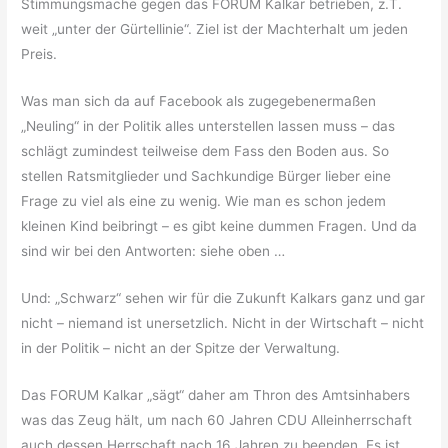
Stimmungsmache gegen das FORUM Kalkar betrieben, z.T.
weit „unter der Gürtellinie“. Ziel ist der Machterhalt um jeden
Preis.
Was man sich da auf Facebook als zugegebenermaßen
„Neuling“ in der Politik alles unterstellen lassen muss – das
schlägt zumindest teilweise dem Fass den Boden aus. So
stellen Ratsmitglieder und Sachkundige Bürger lieber eine
Frage zu viel als eine zu wenig. Wie man es schon jedem
kleinen Kind beibringt – es gibt keine dummen Fragen. Und da
sind wir bei den Antworten: siehe oben …
Und: „Schwarz“ sehen wir für die Zukunft Kalkars ganz und gar
nicht – niemand ist unersetzlich. Nicht in der Wirtschaft – nicht
in der Politik – nicht an der Spitze der Verwaltung.
Das FORUM Kalkar „sägt“ daher am Thron des Amtsinhabers
was das Zeug hält, um nach 60 Jahren CDU Alleinherrschaft
auch dessen Herrschaft nach 16 Jahren zu beenden. Es ist