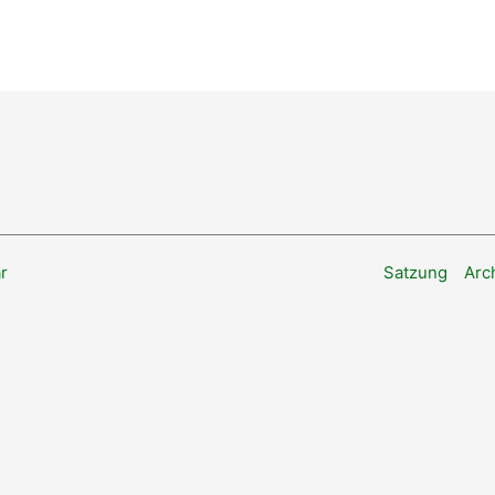
r
Satzung
Arc