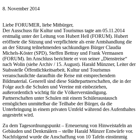
8. November 2014
Liebe FORUMER, liebe Mitbürger,
Der Ausschuss für Kultur und Tourismus tagte am 05.11.2014
erstmalig unter der Leitung von Hubert Hell (FORUM). Hubert
eröffnete die Sitzung und verpflichtete als erste Amtshandlung die
an der Sitzung teilnehmenden sachkundigen Bürger Claudia
Michels-Köster (SPD), Steffen Bettray und Frank Vermaasen
(FORUM). Im Anschluss berichtete er von seiner „Dienstreise“
nach Wolin (siehe Archiv / 15. August). Harald Münzner, Leiter der
Stabsstelle Öffentlichkeitsarbeit, Kultur und Tourismus
veranschaulichte daraufhin die Reise mit entsprechendem
Bildmaterial. Generell sind diese Städtepartnerschaften, die in der
Folge auch die Schulen und Vereine mit einbeziehen,
außerordentlich wichtig für die Völkerverständigung.
Partnerschaften unter Schulen mit einem Schüleraustausch
ermöglichen unmittelbar die Teilhabe der Bürger, da die
Unterbringung in einem privaten Umfeld während des Aufenthaltes
angestrebt wird.
Zu dem Tagesordnungspunkt – Erneuerung von Hinweistafeln an
Gebäuden und Denkmälern – stellte Harald Münzer Entwürfe vor.
Nachfolgend wurde die Anschaffung von 10 Tafeln einstimmig