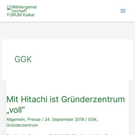
Zum
Inhalt
springen
GGK
Mit Hitachi ist Gründerzentrum
„voll“
Allgemein
,
Presse
/
24. September 2018
/
GGK
,
Gründerzentrum