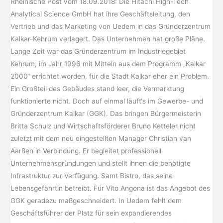
Rheinische Post vom 18.09.2018: Die Hitachi High-Tech
Analytical Science GmbH hat ihre Geschäftsleitung, den
Vertrieb und das Marketing von Uedem in das Gründerzentrum
Kalkar-Kehrum verlagert. Das Unternehmen hat große Pläne.
Lange Zeit war das Gründerzentrum im Industriegebiet
Kehrum, im Jahr 1996 mit Mitteln aus dem Programm „Kalkar
2000“ errichtet worden, für die Stadt Kalkar eher ein Problem.
Ein Großteil des Gebäudes stand leer, die Vermarktung
funktionierte nicht. Doch auf einmal läuft‘s im Gewerbe- und
Gründerzentrum Kalkar (GGK). Das bringen Bürgermeisterin
Britta Schulz und Wirtschaftsförderer Bruno Ketteler nicht
zuletzt mit dem neu eingestellten Manager Christian van
Aarßen in Verbindung. Er begleitet professionell
Unternehmensgründungen und stellt ihnen die benötigte
Infrastruktur zur Verfügung. Samt Bistro, das seine
Lebensgefährtin betreibt. Für Vito Angona ist das Angebot des
GGK geradezu maßgeschneidert. In Uedem fehlt dem
Geschäftsführer der Platz für sein expandierendes