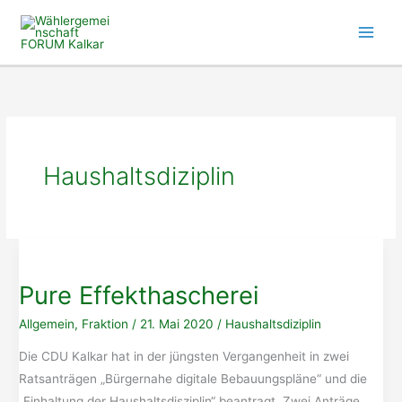
Zum
Inhalt
springen
Haushaltsdiziplin
Pure Effekthascherei
Allgemein
,
Fraktion
/
21. Mai 2020
/
Haushaltsdiziplin
Die CDU Kalkar hat in der jüngsten Vergangenheit in zwei
Ratsanträgen „Bürgernahe digitale Bebauungspläne“ und die
„Einhaltung der Haushaltsdisziplin“ beantragt. Zwei Anträge,