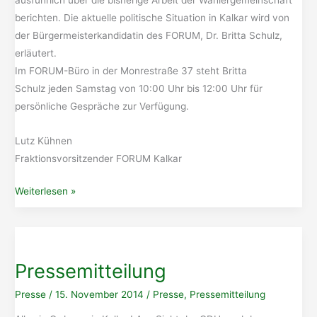
ausführlich über die bisherige Arbeit der Wählergemeinschaft
berichten. Die aktuelle politische Situation in Kalkar wird von
der Bürgermeisterkandidatin des FORUM, Dr. Britta Schulz,
erläutert.
Im FORUM-Büro in der Monrestraße 37 steht Britta
Schulz jeden Samstag von 10:00 Uhr bis 12:00 Uhr für
persönliche Gespräche zur Verfügung.
Lutz Kühnen
Fraktionsvorsitzender FORUM Kalkar
FORUM
Weiterlesen »
vor
Ort
in
Kalkar
Pressemitteilung
Presse
/
15. November 2014
/
Presse
,
Pressemitteilung