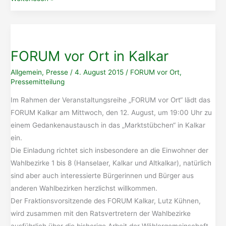
Stimmung
bei
der
Mitgliederversammlung
FORUM vor Ort in Kalkar
Allgemein
,
Presse
/
4. August 2015
/
FORUM vor Ort
,
Pressemitteilung
Im Rahmen der Veranstaltungsreihe „FORUM vor Ort“ lädt das
FORUM Kalkar am Mittwoch, den 12. August, um 19:00 Uhr zu
einem Gedankenaustausch in das „Marktstübchen“ in Kalkar
ein.
Die Einladung richtet sich insbesondere an die Einwohner der
Wahlbezirke 1 bis 8 (Hanselaer, Kalkar und Altkalkar), natürlich
sind aber auch interessierte Bürgerinnen und Bürger aus
anderen Wahlbezirken herzlichst willkommen.
Der Fraktionsvorsitzende des FORUM Kalkar, Lutz Kühnen,
wird zusammen mit den Ratsvertretern der Wahlbezirke